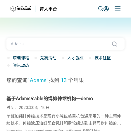
培训课程
竞赛活动
人才就业
技术社区
资讯动态
您的查询
“Adams”
找到
13
个结果
基于Adams/cable的绳排伸缩机构—demo
时间：2020年08月10日
单缸加绳排伸缩技术是现有小吨位起重机普遍采用的一种主臂伸
缩技术。伸缩液压油缸配合绳排和滑轮组达到主臂同步伸缩的目
的。当伸缩油缸的无杆腔进油时伸缩油缸的缸筒前伸，通过油缸