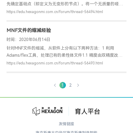
先确定基础点（即定义为无变形的节点）。将一个无质量的哑物
体与该点固定约束，在哑物体上建立一个marker点，位置与你想
https://edu.hexagonmi.com.cn/forum/thread-56494.html
要测量变形的节点相同，称为marker_j；在需要测量的节点上建
立marker点，记为marker_i；再通过建立measure来测量两个
MNF文件的缩减经验
marker上的位移参考：ADM710 FLEX：S13 modeling
considerations
时间：2020年06月14日
针对MNF文件的缩减，从软件上分有以下两种方法：1 利用
Adams/flex工具，处理已有的柔性体文件1.1 精度由双精度改为
单精度—柔性体大小缩小一半1.2 将显示粗化—比如每隔15deg等
https://edu.hexagonmi.com.cn/forum/thread-56493.html
1.3 过滤掉高阶模态1.4 根据已有的sketch文件，进行轮廓显示。
2 利用patran/Nastran工具，生成之前进行处理2.1 设置输出的时
候可以只选择变形，不选择应力等（如果后期要进行模态应力恢
1
2
复，则需要选上应力）2.2 利用plotel单元对显示进行设置，类似
1.4的方法以一块100*100*20的平板
友情链接
海克斯康大中华区
海克斯康制造智能