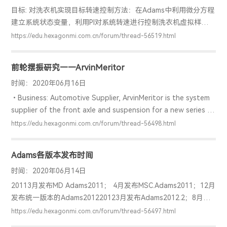
目标: 对洗衣机实现目标转速控制方法：在Adams中利用微分方程
建立系统状态变量，利用PI对系统转速进行控制洗衣机虚拟样机模
型：实现步骤：1. 建立目标转速状态变量，目标转速700r/min2.
https://edu.hexagonmi.com.cn/forum/thread-56519.html
建立系统状态变量，测量滚筒实际转速3. 利用显示微分方程建立
目标转速与实际转速的转速差值4. 创建PI控制的比例系数和积分
前轮摆振研究——ArvinMeritor
系数，并给定基础值5. 建立滚筒与外壳之间的驱动力矩，并利用
PI控制器对洗衣机驱动力矩进行控制控制原理：控制函数：6. 运
时间：2020年06月16日
行仿真，在后处理中查看结果实际转速曲线：驱动力矩曲线：速
•Business: Automotive Supplier, ArvinMeritor is the system
度差及速度差的
supplier of the front axle and suspension for a new series of
Class-8 tractors.•Challenge: A prototype vehicle was
https://edu.hexagonmi.com.cn/forum/thread-56498.html
tested on public roads and proving grounds and a front
wheel shimmy problem was o
Adams各版本发布时间
时间：2020年06月14日
20113月发布MD Adams2011； 4月发布MSC.Adams2011；12月
发布统一版本的Adams201220123月发布Adams2012.2；8月发
布Adams2012.320131月发布Adams2013；5月发布
https://edu.hexagonmi.com.cn/forum/thread-56497.html
Adams2013.1；9月发布Adams2013.220148月发布