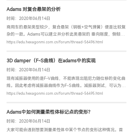
Adams201420152月发布Adams2014.0.1；7月发布
Adams 对复合悬架的分析
Adams2015；12月发布Adams2015.120164月发布
Adams2015.1.1；7月发布Adams2016；12月发布A
时间：2020年06月14日
商用车的悬架类型较少，复合悬架（钢板+空气弹簧）便是比较复
杂的一款。Adams可以建立并分析此类悬架的 垂向刚度，侧倾刚
度等，协助设计。建模时候输入参数尽量准确（板簧与车架连接
https://edu.hexagonmi.com.cn/forum/thread-56496.html
处衬套刚度，横向杆的衬套刚度），此外纵臂需采用柔性体。
3D damper（F-S曲线）在adams中的实现
时间：2020年06月14日
现有减振器使用的是F-V曲线，不能表现出阻尼力随位移的变化曲
线。因此考虑将减振器曲线作为F-S曲线。减振器测试，可认为是
正弦加载，D=A/2*sin(wt)；V=w*A/2*cos(wt)第一步：将测试曲
https://edu.hexagonmi.com.cn/forum/thread-56495.html
线做圆整处理（拟合差值）。第二步：分别提取位移[-40:10:40]
处的，速度与力曲线。第三步：统一速度的选取（拟合差值）上
Adams中如何测量柔性体标记点的变形？
表表示位移分别为-40:10:40下，速度
[1500,1000,500,150,50,0,-50,-150，-500，-1000,-1500]下的
时间：2020年06月14日
阻尼力。第四步：在Adams建立3D
大家可能会遇到想要测量柔性体中某个节点的变形这种情况。首