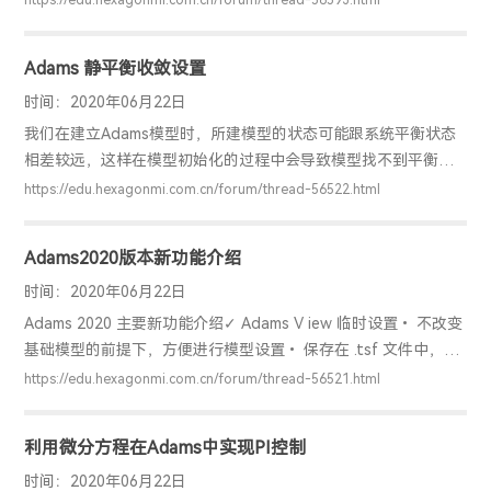
https://edu.hexagonmi.com.cn/forum/thread-56593.html
缸筒臂上的绞点轴带动二街臂伸出，实现二节臂与伸缩油缸同步
伸出；三节臂的伸缩绳一端固定在三节臂尾端拉锁固定座上，当
Adams 静平衡收敛设置
二节臂与伸缩油缸同步伸出时，在滑轮I的作用下三节臂出臂的长
度与二节臂出臂长度相同从而实现二三节臂同步伸出；四节臂伸
时间：2020年06月22日
臂绳的一端固定在四节臂尾端铰接轴上，通过三节臂同步的滑轮
我们在建立Adams模型时，所建模型的状态可能跟系统平衡状态
II，四节臂出臂的长度与三节臂的出臂长度相同此机构中，用到的
相差较远，这样在模型初始化的过程中会导致模型找不到平衡位
置，从而导致初始化失败。我们以弹珠模型为例，看一下初始化
https://edu.hexagonmi.com.cn/forum/thread-56522.html
的过程以及求解器的设置弹珠模型如下：以Adams求解器默认设
置、弹珠当前姿态进行静平衡求解：静平衡求解失败对求解器进
Adams2020版本新功能介绍
行更改：① 求解过程显示设置，设置在求解的每步下进行模型更
新显示，以便更好的查看模型期间静平衡的过程② 对求解器计算
时间：2020年06月22日
静平衡时的最大迭代次数 Maxit 进行更改，默认的最大迭代次数
Adams 2020 主要新功能介绍✓ Adams V iew 临时设置• 不改变
是25，可以改的稍微大一些对弹珠模型再次进
基础模型的前提下，方便进行模型设置• 保存在 .tsf 文件中，方
便重复使用• 一次指定多 个临时设置文件• 一次指定多个临时设
https://edu.hexagonmi.com.cn/forum/thread-56521.html
置文件 • adm 输出 • 单次仿真 • 通过 design exploration 进
行多次仿真• 可以在以下文件中查看临时设置文件 • Adams
利用微分方程在Adams中实现PI控制
View analysis object via .res file • .adm file and .msg files✓
Adams View
时间：2020年06月22日