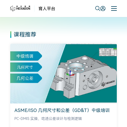
课程推荐
【应用技巧】搞定复杂曲面扫描、高效编程与自
定义报告（PC-DMIS 高级应用）
扫描实操・编程优化・报告定制实战精讲