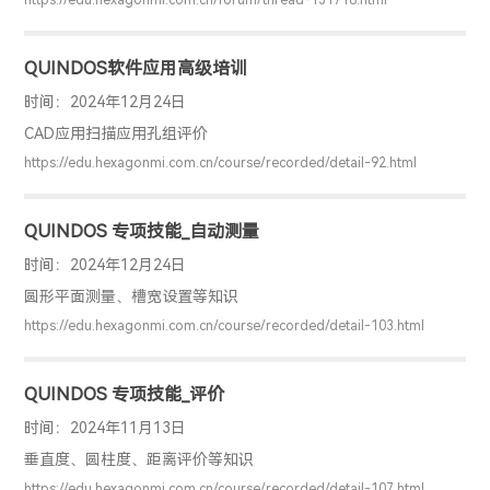
https://edu.hexagonmi.com.cn/forum/thread-131716.html
（摆线轮、针齿壳、偏心轴等）进行自动检测并输出直观的图形
和文本检测报告。应用范围机器人行业、RV减速器的制造企业、
QUINDOS软件应用高级培训
使用企业等。优势亮点1. 同时支持一差齿和二差齿类型。2. 摆线
齿轮曲线自动评价齿廓、螺旋线、齿距、跳动、跨棒距等参数。3.
时间：2024年12月24日
根据测量任务，自动生成测量路径，采用VHSS变速扫描技术，对
CAD应用扫描应用孔组评价
整体轮廓进行扫描。4. 理论数据可
https://edu.hexagonmi.com.cn/course/recorded/detail-92.html
QUINDOS 专项技能_自动测量
时间：2024年12月24日
圆形平面测量、槽宽设置等知识
https://edu.hexagonmi.com.cn/course/recorded/detail-103.html
QUINDOS 专项技能_评价
时间：2024年11月13日
垂直度、圆柱度、距离评价等知识
https://edu.hexagonmi.com.cn/course/recorded/detail-107.html