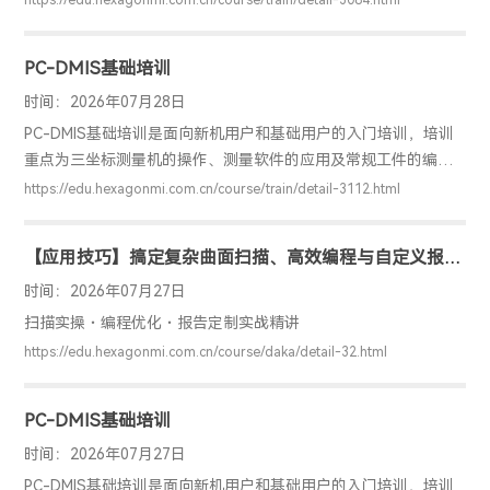
https://edu.hexagonmi.com.cn/course/train/detail-3084.html
确工件检测的基本方法，具备独立编程和检测的能力，并能解决
实际测量问题。
PC-DMIS基础培训
时间：2026年07月28日
PC-DMIS基础培训是面向新机用户和基础用户的入门培训，培训
重点为三坐标测量机的操作、测量软件的应用及常规工件的编程
检测。通过该培训，用户可以掌握PC-DMIS软件的基础应用，明
https://edu.hexagonmi.com.cn/course/train/detail-3112.html
确工件检测的基本方法，具备独立编程和检测的能力，并能解决
实际测量问题。
【应用技巧】搞定复杂曲面扫描、高效编程与自定义报告
（PC-DMIS 高级应用）
时间：2026年07月27日
扫描实操・编程优化・报告定制实战精讲
https://edu.hexagonmi.com.cn/course/daka/detail-32.html
PC-DMIS基础培训
时间：2026年07月27日
PC-DMIS基础培训是面向新机用户和基础用户的入门培训，培训