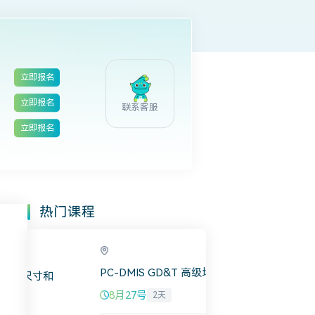
日
立即报名
日
立即报名
联系客服
日
立即报名
热门课程
深圳市
PC-DMIS GD&
ASME/ISO GD&T 几何尺寸和
公差高级培训
8月27号
2天
8月7号
3天