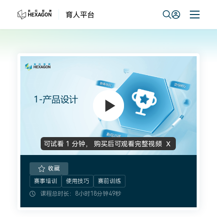
坐标计量培训认证
x
可试看
1 分钟
，
购买后可观看完整视频
收藏
赛事培训
使用技巧
赛前训练
课程总时长：8小时18分钟49秒