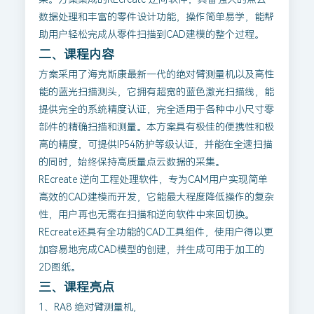
数据处理和丰富的零件设计功能，操作简单易学，能帮
助用户轻松完成从零件扫描到CAD建模的整个过程。
二、课程内容
方案采用了海克斯康最新一代的绝对臂测量机以及高性
能的蓝光扫描测头，它拥有超宽的蓝色激光扫描线，能
提供完全的系统精度认证，完全适用于各种中小尺寸零
部件的精确扫描和测量。本方案具有极佳的便携性和极
高的精度，可提供IP54防护等级认证，并能在全速扫描
的同时，始终保持高质量点云数据的采集。
REcreate 逆向工程处理软件，专为CAM用户实现简单
高效的CAD建模而开发，它能最大程度降低操作的复杂
性，用户再也无需在扫描和逆向软件中来回切换。
REcreate还具有全功能的CAD工具组件，使用户得以更
加容易地完成CAD模型的创建，并生成可用于加工的
2D图纸。
三、课程亮点
1、RA8 绝对臂测量机,