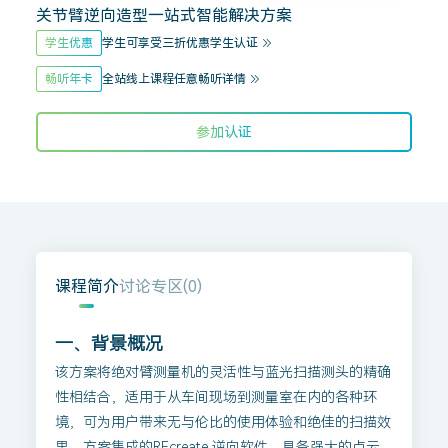
关节臂逆向造型一站式智能解决方案
学生优惠
学生可享受三折优惠
学生认证
畅听年卡
全站线上课程任意畅听
详情
参加认证
课程简介
讨论专区(
0
)
一、背景概况
该方案将绝对臂测量机的灵活性与蓝光扫描测头的精确
性相结合，适用于从车间现场到测量室在内的各种环
境，可为用户带来无与伦比的使用体验和绝佳的扫描效
果。方案集成的REcreate 逆向软件，具备强大的点云