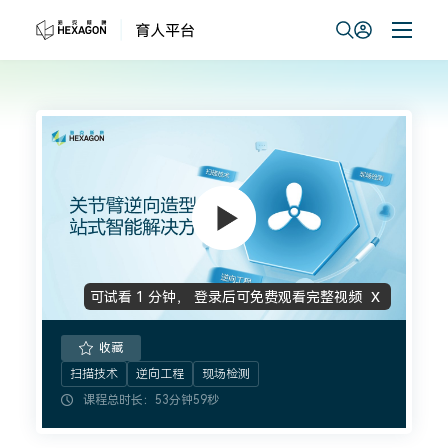
育人平台官网-三坐标计量培训认证
x
可试看
1 分钟
，
登录后可免费观看完整视频
收藏
扫描技术
逆向工程
现场检测
课程总时长：53分钟59秒