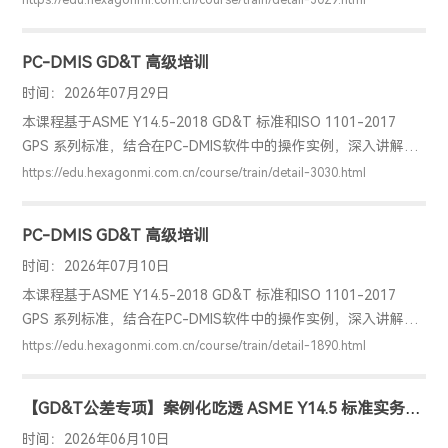
https://edu.hexagonmi.com.cn/course/train/detail-3029.html
现（如装配）的角度出发去设定基准，公差分配，表达功能上对
零件的要求,从而降低了制造和测量的难度及成本。 本课程的实用
PC-DMIS GD&T 高级培训
性很强，所以将有若干实用案例及练习穿插在整个两天的培训
中，这些案例将引导学员剖析GD&T在设计、装配、检测中等等
时间：2026年07月29日
方面的优点，让学员理解且学会应用GD&T，并深刻的了解GD&T
本课程基于ASME Y14.5-2018 GD&T 标准和ISO 1101-2017
的概念和背后的逻辑，即“满足功能的情况下，放宽公差”。
GPS 系列标准，结合在PC-DMIS软件中的操作实例，深入讲解标
准，从概念理解、标准对比、具体软件应用等方面帮助学员掌握
https://edu.hexagonmi.com.cn/course/train/detail-3030.html
相关内容，内容涵盖尺寸公差及各项几何公差、最新标准的各项
特殊修饰符、相对于之前标准的更新内容等，让学员理解且学会
PC-DMIS GD&T 高级培训
应用GD&T/GPS 标准及在PC-DMIS 软件中的具体实现方式
时间：2026年07月10日
本课程基于ASME Y14.5-2018 GD&T 标准和ISO 1101-2017
GPS 系列标准，结合在PC-DMIS软件中的操作实例，深入讲解标
准，从概念理解、标准对比、具体软件应用等方面帮助学员掌握
https://edu.hexagonmi.com.cn/course/train/detail-1890.html
相关内容，内容涵盖尺寸公差及各项几何公差、最新标准的各项
特殊修饰符、相对于之前标准的更新内容等，让学员理解且学会
【GD&T公差专项】案例化吃透 ASME Y14.5 标准实务
应用GD&T/GPS 标准及在PC-DMIS 软件中的具体实现方式
（ASME GD&T 高级培训）
时间：2026年06月10日