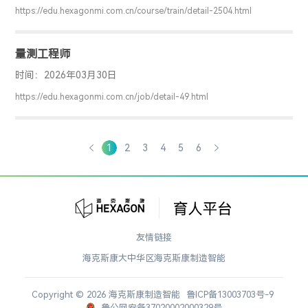
包含尺寸公差和几何公差两部分内容，都是从设计思路、功能实
https://edu.hexagonmi.com.cn/course/train/detail-2504.html
现（如装配）的角度出发去设定基准，公差分配，表达功能上对
零件的要求,从而降低了制造和测量的难度及成本。 本课程的实用
量测工程师
性很强，所以将有若干实用案例及练习穿插在整个两天的培训
中，这些案例将引导学员剖析GD&T在设计、装配、检测中等等
时间：2026年03月30日
方面的优点，让学员理解且学会应用GD&T，并深刻的了解GD&T
https://edu.hexagonmi.com.cn/job/detail-49.html
的概念和背后的逻辑，即“满足功能的情况下，放宽公差”。
1
2
3
4
5
6
友情链接
海克斯康大中华区
海克斯康制造智能
Copyright © 2026 海克斯康制造智能
鲁ICP备13003703号-9
鲁公网安备37020002000329号