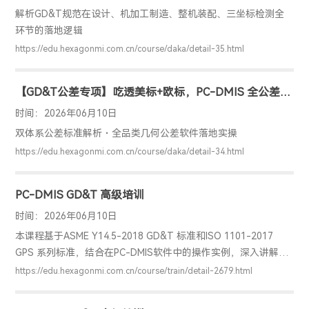
解析GD&T规范在设计、机加工制造、整机装配、三坐标检测全
环节的落地逻辑
https://edu.hexagonmi.com.cn/course/daka/detail-35.html
【GD&T公差专项】吃透美标+欧标，PC-DMIS 全公差类
目（PC-DMIS GD&T高级应用）
时间：2026年06月10日
双体系公差标准解析・全品类几何公差软件落地实操
https://edu.hexagonmi.com.cn/course/daka/detail-34.html
PC-DMIS GD&T 高级培训
时间：2026年06月10日
本课程基于ASME Y14.5-2018 GD&T 标准和ISO 1101-2017
GPS 系列标准，结合在PC-DMIS软件中的操作实例，深入讲解标
准，从概念理解、标准对比、具体软件应用等方面帮助学员掌握
https://edu.hexagonmi.com.cn/course/train/detail-2679.html
相关内容，内容涵盖尺寸公差及各项几何公差、最新标准的各项
特殊修饰符、相对于之前标准的更新内容等，让学员理解且学会