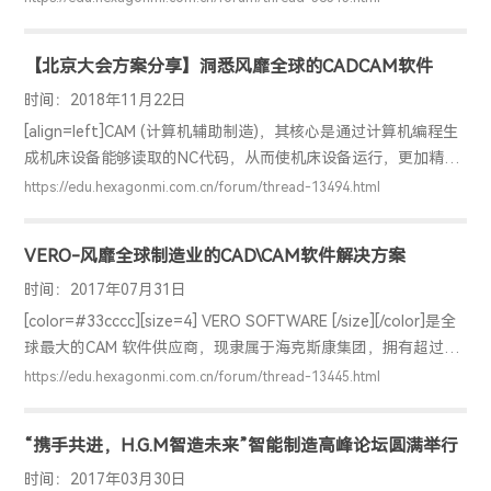
理、完整地完成注塑模具三维模型设计。 5.注塑模具二维工程图
设计在注塑模具三维模型基础上，根据模具精度与结构要求，绘
【北京大会方案分享】洞悉风靡全球的CADCAM软件
制注塑模具二维工程图设计，按照机械制图标准，正确、完整的
表达该塑料件的结构和技术要求等技术规范。 6.塑件成型方案说
时间：2018年11月22日
明书编写塑件成型方案说明书，体现模具设计思路、合理性、创
[align=left]CAM (计算机辅助制造)，其核心是通过计算机编程生
新性。 7.数控加工工艺与编程根据注塑模具三维模型设计图纸设
成机床设备能够读取的NC代码，从而使机床设备运行，更加精
计型芯、型腔、斜推杆、侧型芯滑块等零件模型，编制模具零件
确、高效，节约成本。 海克斯康旗下的Vero 软件是全球主流的
https://edu.hexagonmi.com.cn/forum/thread-13494.html
加工工艺过程卡。运用CAM软件功能，编制数控加工程序。 8.数
CAM 软件供应商，拥有超过140 多家代理商遍布全球45个国家和
控加工
地区，全球超过23万套软件授权，近10万用户。 在2018年海克
VERO-风靡全球制造业的CAD\CAM软件解决方案
斯康北京用户大会中，位于仿真设计与加工展岛的Vero软件也受
到了广泛的关注。 下面我们就一起来听专家介绍一下Vero先进的
时间：2017年07月31日
设计制造解决方案。 从视频中，我们了解到Vero软件在全球有如
[color=#33cccc][size=4] VERO SOFTWARE [/size][/color]是全
此
球最大的CAM 软件供应商，现隶属于海克斯康集团，拥有超过
140多家代理商遍布全球45个国家和地区，全球超过23万套软件
https://edu.hexagonmi.com.cn/forum/thread-13445.html
授权，近10万用户。 VERO 旗下拥有 Edgecam, VISI, WorkNC,
WorkXplore 等知名软件。作为智能化CAD/CAM 软件领导者，
“携手共进，H.G.M智造未来”智能制造高峰论坛圆满举行
VERO提供了金属切削、钣金加工、木工石材等众多行业的专业
CAD/CAM 解决方案。 [align=center][im
时间：2017年03月30日