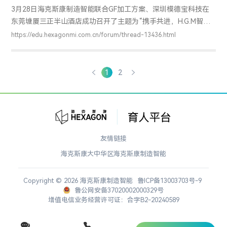
3月28日海克斯康制造智能联合GF加工方案、深圳模德宝科技在
东莞塘厦三正半山酒店成功召开了主题为“携手共进，H.G.M智造
未来”的智能制造高峰论坛。来自华南地区的近300名专业客户参
https://edu.hexagonmi.com.cn/forum/thread-13436.html
与了本次峰会。 [align=center]
[img]http://www.hexagonmetrology.com.cn/uploadfiles/53643-
1.jpg[/img][/align][align=left] 本次会议得到了华南地区相关组织
1
2
和领导的关注，深圳市政协委员、深圳市机械行业协会会长张耀
华先生为本次会议作
友情链接
海克斯康大中华区
海克斯康制造智能
Copyright © 2026 海克斯康制造智能
鲁ICP备13003703号-9
鲁公网安备37020002000329号
增值电信业务经营许可证：合字B2-20240589