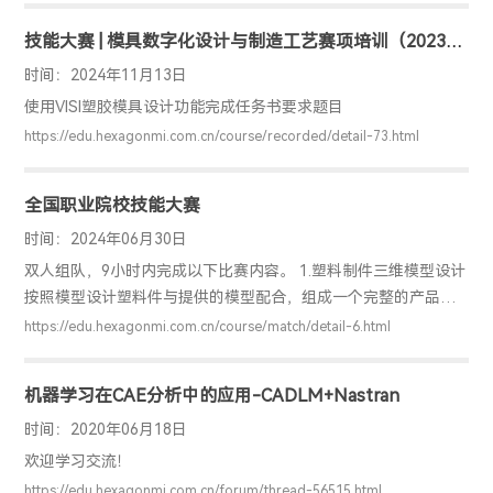
技能大赛 | 模具数字化设计与制造工艺赛项培训（2023年
国赛）
时间：2024年11月13日
使用VISI塑胶模具设计功能完成任务书要求题目
https://edu.hexagonmi.com.cn/course/recorded/detail-73.html
全国职业院校技能大赛
时间：2024年06月30日
双人组队，9小时内完成以下比赛内容。 1.塑料制件三维模型设计
按照模型设计塑料件与提供的模型配合，组成一个完整的产品。
2.塑料制件二维工程图设计按照机械制图标准，正确、完整的表达
https://edu.hexagonmi.com.cn/course/match/detail-6.html
该塑料件的结构和技术要求等技术规范。 3.CAE成型工艺分析运
用给定的CAE软件，在合理优化塑料件结构、划分网格、构建流
机器学习在CAE分析中的应用-CADLM+Nastran
道、设置填充参数的基础上，分析塑料件填充、保压、冷却的质
量，寻求最佳注塑成型方案，得出改进意见与结论，形成CAE工
时间：2020年06月18日
艺分析报告。 4.注塑模具三维模型设计根据指定塑料制件，遵循
欢迎学习交流！
确保量产能力、最大化产品使用寿命、低成本设计的原则，合
https://edu.hexagonmi.com.cn/forum/thread-56515.html