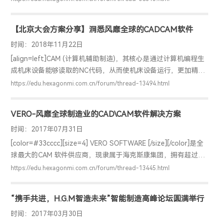
理、完整地完成注塑模具三维模型设计。 5.注塑模具二维工程图
设计在注塑模具三维模型基础上，根据模具精度与结构要求，绘
【北京大会方案分享】洞悉风靡全球的CADCAM软件
制注塑模具二维工程图设计，按照机械制图标准，正确、完整的
表达该塑料件的结构和技术要求等技术规范。 6.塑件成型方案说
时间：2018年11月22日
明书编写塑件成型方案说明书，体现模具设计思路、合理性、创
[align=left]CAM (计算机辅助制造)，其核心是通过计算机编程生
新性。 7.数控加工工艺与编程根据注塑模具三维模型设计图纸设
成机床设备能够读取的NC代码，从而使机床设备运行，更加精
计型芯、型腔、斜推杆、侧型芯滑块等零件模型，编制模具零件
确、高效，节约成本。 海克斯康旗下的Vero 软件是全球主流的
https://edu.hexagonmi.com.cn/forum/thread-13494.html
加工工艺过程卡。运用CAM软件功能，编制数控加工程序。 8.数
CAM 软件供应商，拥有超过140 多家代理商遍布全球45个国家和
控加工
地区，全球超过23万套软件授权，近10万用户。 在2018年海克
VERO-风靡全球制造业的CAD\CAM软件解决方案
斯康北京用户大会中，位于仿真设计与加工展岛的Vero软件也受
到了广泛的关注。 下面我们就一起来听专家介绍一下Vero先进的
时间：2017年07月31日
设计制造解决方案。 从视频中，我们了解到Vero软件在全球有如
[color=#33cccc][size=4] VERO SOFTWARE [/size][/color]是全
此
球最大的CAM 软件供应商，现隶属于海克斯康集团，拥有超过
140多家代理商遍布全球45个国家和地区，全球超过23万套软件
https://edu.hexagonmi.com.cn/forum/thread-13445.html
授权，近10万用户。 VERO 旗下拥有 Edgecam, VISI, WorkNC,
WorkXplore 等知名软件。作为智能化CAD/CAM 软件领导者，
“携手共进，H.G.M智造未来”智能制造高峰论坛圆满举行
VERO提供了金属切削、钣金加工、木工石材等众多行业的专业
CAD/CAM 解决方案。 [align=center][im
时间：2017年03月30日