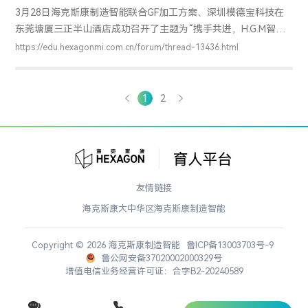
3月28日海克斯康制造智能联合GF加工方案、深圳模德宝科技在
东莞塘厦三正半山酒店成功召开了主题为“携手共进，H.G.M智造
未来”的智能制造高峰论坛。来自华南地区的近300名专业客户参
https://edu.hexagonmi.com.cn/forum/thread-13436.html
与了本次峰会。 [align=center]
[img]http://www.hexagonmetrology.com.cn/uploadfiles/53643-
1.jpg[/img][/align][align=left] 本次会议得到了华南地区相关组织
1
2
和领导的关注，深圳市政协委员、深圳市机械行业协会会长张耀
华先生为本次会议作
友情链接
海克斯康大中华区
海克斯康制造智能
Copyright © 2026 海克斯康制造智能
鲁ICP备13003703号-9
鲁公网安备37020002000329号
增值电信业务经营许可证：合字B2-20240589