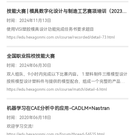
技能大赛 | 模具数字化设计与制造工艺赛项培训（2023年
国赛）
时间：2024年11月13日
使用VISI塑胶模具设计功能完成任务书要求题目
https://edu.hexagonmi.com.cn/course/recorded/detail-73.html
全国职业院校技能大赛
时间：2024年06月30日
双人组队，9小时内完成以下比赛内容。 1.塑料制件三维模型设计
按照模型设计塑料件与提供的模型配合，组成一个完整的产品。
2.塑料制件二维工程图设计按照机械制图标准，正确、完整的表达
https://edu.hexagonmi.com.cn/course/match/detail-6.html
该塑料件的结构和技术要求等技术规范。 3.CAE成型工艺分析运
用给定的CAE软件，在合理优化塑料件结构、划分网格、构建流
机器学习在CAE分析中的应用-CADLM+Nastran
道、设置填充参数的基础上，分析塑料件填充、保压、冷却的质
量，寻求最佳注塑成型方案，得出改进意见与结论，形成CAE工
时间：2020年06月18日
艺分析报告。 4.注塑模具三维模型设计根据指定塑料制件，遵循
欢迎学习交流！
确保量产能力、最大化产品使用寿命、低成本设计的原则，合
https://edu.hexagonmi.com.cn/forum/thread-56515.html