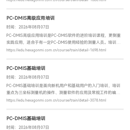
https://edu.hexagonmi.com.cn/course/train/detail-1680.html
确工件检测的基本方法，具备独立编程和检测的能力，并能解决
实际测量问题。
PC-DMIS高级应用培训
时间：2026年08月07日
PC-DMIS高级应用培训是PC-DMIS软件的进阶培训课程，更侧重
实践应用，适合于有一定PC-DMIS使用经验的测量人员。培训重
点为测针校验原理与扩展应用、编程效率提升功能应用、坐标系
https://edu.hexagonmi.com.cn/course/train/detail-1698.html
建立原理深入学习、扫描与构造功能提升应用，以及几何公差的
深入理解。通过该培训，用户能够掌握高阶测量技巧，完成较复
PC-DMIS基础培训
杂工件的编程和检测。
时间：2026年08月07日
PC-DMIS基础培训是面向新机用户和基础用户的入门培训，培训
重点为三坐标测量机的操作、测量软件的应用及常规工件的编程
检测。通过该培训，用户可以掌握PC-DMIS软件的基础应用，明
https://edu.hexagonmi.com.cn/course/train/detail-3078.html
确工件检测的基本方法，具备独立编程和检测的能力，并能解决
实际测量问题。
PC-DMIS基础培训
时间：2026年08月07日