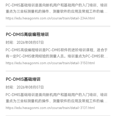
PC-DMIS基础培训是面向新机用户和基础用户的入门培训，培训
重点为三坐标测量机的操作、测量软件的应用及常规工件的编程
检测。通过该培训，用户可以掌握PC-DMIS软件的基础应用，明
https://edu.hexagonmi.com.cn/course/train/detail-2344.html
确工件检测的基本方法，具备独立编程和检测的能力，并能解决
实际测量问题。
PC-DMIS高级编程培训
时间：2026年08月07日
PC-DMIS高级编程培训是PC-DMIS软件的进阶培训课程，适合于
有一定PC-DMIS使用经验的测量人员。培训重点为PC-DMIS软件
的高级编程语句，例如赋值、文件读取\写入、流程控制命令、
https://edu.hexagonmi.com.cn/course/train/detail-3150.html
FORM窗体、子程序应用以及报告模板的编辑定制等。通过该培
训，用户可以掌握PC-DMIS软件编程语句的应用，具备优化程序
PC-DMIS基础培训
和编写复杂、高阶测量程序及定制所需报告的能力，提高工作效
率并解决一些复杂难题。
时间：2026年08月07日
PC-DMIS基础培训是面向新机用户和基础用户的入门培训，培训
重点为三坐标测量机的操作、测量软件的应用及常规工件的编程
检测。通过该培训，用户可以掌握PC-DMIS软件的基础应用，明
https://edu.hexagonmi.com.cn/course/train/detail-3131.html
确工件检测的基本方法，具备独立编程和检测的能力，并能解决