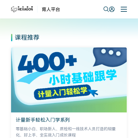
课程推荐
轻松入门学系列
PC-DMIS软
、职场新人、质检和一线技术人员打造的轻量
全球10万+测量质
、全实战入门成长课程